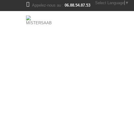
Select Language
▼
Appelez-nous au :
06.88.54.87.53
pièces saab 900ng - 9.3v1
moteur et transmission
bloc moteur
boite de vitesse saab
cassette d'ignition, bougies
durites moteur turbo
échappement
embrayage
galets, poulies, courroies
joints moteur, culasse