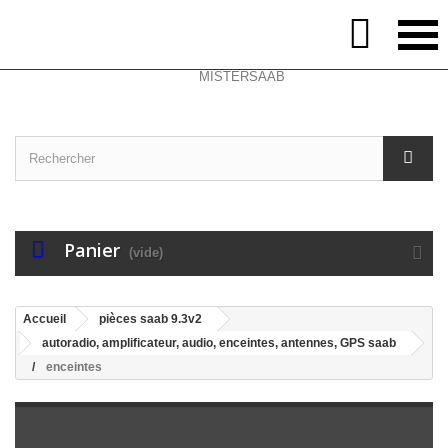
Select Language
▼
Contactez-nous
Connexion

Panier
(vide)
Accueil
pièces saab 9.3v2
autoradio, amplificateur, audio, enceintes, antennes, GPS saab
enceintes