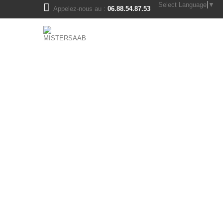
Select Language
▼
Appelez-nous au :
06.88.54.87.53
pièces saab 900ng - 9.3v1
moteur et transmission
bloc moteur
boite de vitesse saab
cassette d'ignition, bougies
durites moteur turbo
échappement
embrayage
galets, poulies, courroies
joints moteur, culasse