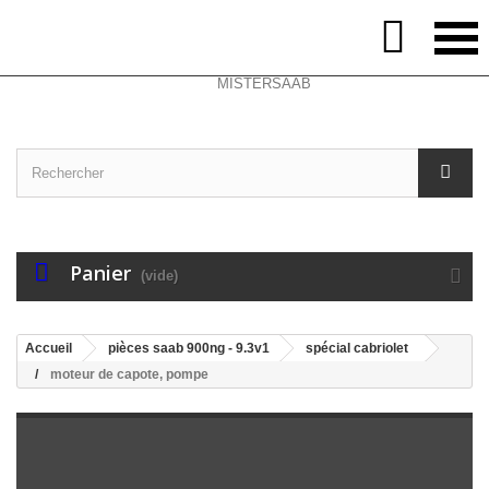
Select Language
▼
Contactez-nous
Connexion

Panier
(vide)
Accueil
pièces saab 900ng - 9.3v1
spécial cabriolet
moteur de capote, pompe