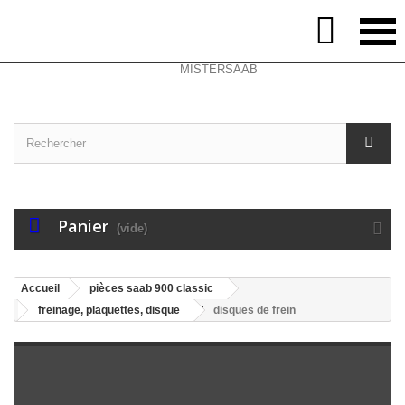
Select Language
▼
Contactez-nous
Connexion

Panier
(vide)
Accueil
pièces saab 900 classic
freinage, plaquettes, disque
disques de frein