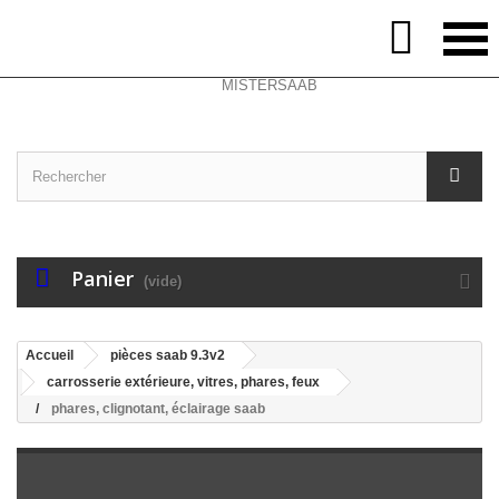
Select Language
▼
Contactez-nous
Connexion

Panier
(vide)
Accueil
pièces saab 9.3v2
carrosserie extérieure, vitres, phares, feux
phares, clignotant, éclairage saab