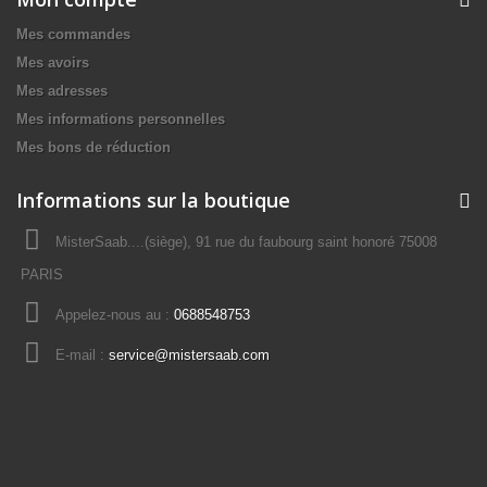
Mes commandes
Mes avoirs
Mes adresses
Mes informations personnelles
Mes bons de réduction
Informations sur la boutique
MisterSaab....(siège), 91 rue du faubourg saint honoré 75008
PARIS
Appelez-nous au :
0688548753
E-mail :
service@mistersaab.com