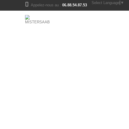
Select Language
▼
Appelez-nous au :
06.88.54.87.53
pièces saab 900ng - 9.3v1
moteur et transmission
bloc moteur
boite de vitesse saab
cassette d'ignition, bougies
durites moteur turbo
échappement
embrayage
galets, poulies, courroies
joints moteur, culasse