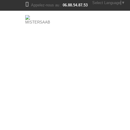
Select Language
▼
Appelez-nous au :
06.88.54.87.53
pièces saab 900ng - 9.3v1
moteur et transmission
bloc moteur
boite de vitesse saab
cassette d'ignition, bougies
durites moteur turbo
échappement
embrayage
galets, poulies, courroies
joints moteur, culasse