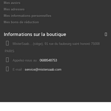
Mes avoirs
Mes adresses
Mes informations personnelles
Mes bons de réduction
Informations sur la boutique
MisterSaab....(siège), 91 rue du faubourg saint honoré 75008
PARIS
Appelez-nous au :
0688548753
E-mail :
service@mistersaab.com