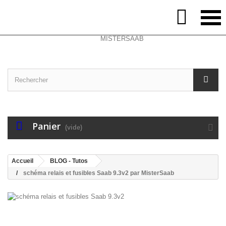
Select Language
▼
Contactez-nous
Connexion

Panier
(vide)
Accueil
BLOG - Tutos
schéma relais et fusibles Saab 9.3v2 par MisterSaab